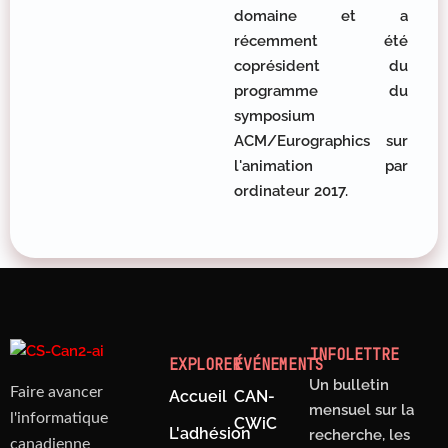
domaine et a
récemment été
coprésident du
programme du
symposium
ACM/Eurographics sur
l'animation par
ordinateur 2017.
INFOLETTRE
EXPLORER
ÉVÉNEMENTS
Un bulletin
Faire avancer
Accueil
CAN-
mensuel sur la
l'informatique
CWiC
L'adhésion
recherche, les
canadienne