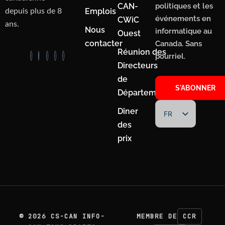
CAN-
politiques et les
Emplois
depuis plus de 8
événements en
CWiC
ans.
Nous
informatique au
Ouest
contacter
Canada. Sans
Réunion des
pourriel.
Directeurs
de
S'ABONNER
Département
Dîner
FR
des
EN
prix
©
2026
CS-CAN INFO-
MEMBRE DE
CCR