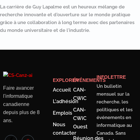
La carrière de Guy Lapalme est un heureux mélange de
recherche innovante et d'ouverture sur le monde pratique
grâce à une collaboration à long terme avec des partenaires
du monde universitaire et de l'industrie.
INFOLETTRE
EXPLORER
ÉVÉNEMENTS
Un bulletin
Faire avancer
Accueil
CAN-
mensuel sur la
l'informatique
CWiC
L'adhésion
recherche, les
canadienne
CAN-
politiques et les
depuis plus de 8
Emplois
événements en
CWiC
ans.
Nous
informatique au
Ouest
contacter
Canada. Sans
Réunion des